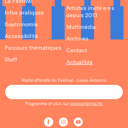
Le Festival
Artistes invité·e·x·s
Infos pratiques
depuis 2013
Gastronomie
Multimédia
Accessibilité
Archives
Parcours thématiques
Contact
Staff
Actualités
Radio officielle du Festival - Loose Antenna
Programme et plus sur
looseantenna.fm