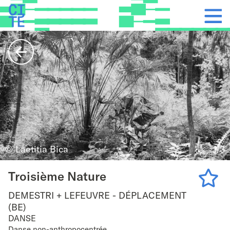
Accueil
Show
navigat
Back
© Laetitia Bica
1/3
Troisième Nature
DEMESTRI + LEFEUVRE - DÉPLACEMENT
Add
(BE)
DANSE
to
Danse non-anthropocentrée