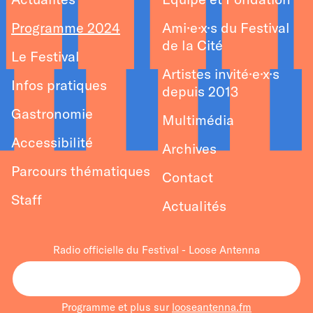
Programme 2024
Ami·e·x·s du Festival
de la Cité
Le Festival
Artistes invité·e·x·s
Infos pratiques
depuis 2013
Gastronomie
Multimédia
Accessibilité
Archives
Parcours thématiques
Contact
Staff
Actualités
Radio officielle du Festival - Loose Antenna
Programme et plus sur
looseantenna.fm