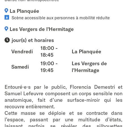
favouri
La Planquée
Scène accessible aux personnes à mobilité réduite
Les Vergers de l'Hermitage
jour(s) et horaires
18:00 -
Vendredi
La Planquée
18:45
19:00 -
Les Vergers de
Samedi
19:45
l'Hermitage
Entouré·e·s par le public, Florencia Demestri et
Samuel Lefeuvre composent un corps sensible non
anatomique, fait d’une surface-miroir qui les
recouvre entièrement.
Cette masse se déploie et se contracte dans
l’espace, passant par une multitude d’états,
laissant parfois se révéler des silhouettes